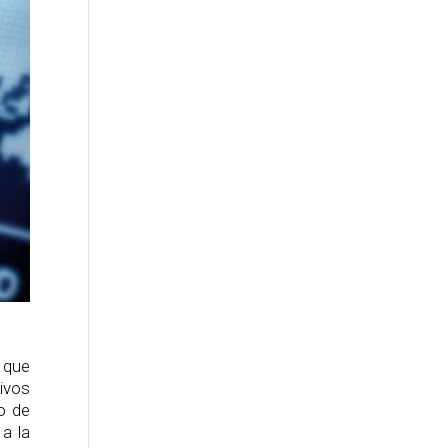
 que
ivos
o de
a la