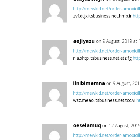
http://mewkid.net/order-amoxicill
zvf.dtjx.itsbusiness.net.hmb.ir
htt
aejiyazu
on 9 August, 2019 at
http://mewkid.net/order-amoxicill
nia.xhtp.itsbusiness.net.etz.fg
htt
iinibimemna
on 9 August, 20
http://mewkid.net/order-amoxicill
wsz.meao.itsbusiness.net.tcc.vi
h
oeselamuq
on 12 August, 201
http://mewkid.net/order-amoxicill