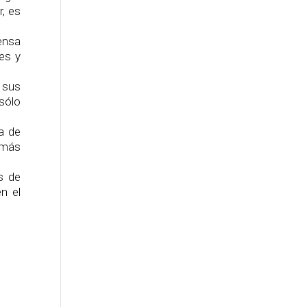
r, es
ensa
es y
 sus
sólo
ca de
 más
s de
n el