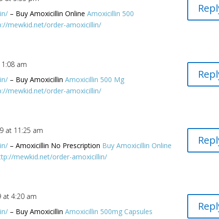
Repl
in/
– Buy Amoxicillin Online
Amoxicillin 500
p://mewkid.net/order-amoxicillin/
 11:08 am
Repl
in/
– Buy Amoxicillin
Amoxicillin 500 Mg
p://mewkid.net/order-amoxicillin/
19 at 11:25 am
Repl
in/
– Amoxicillin No Prescription
Buy Amoxicillin Online
ttp://mewkid.net/order-amoxicillin/
9 at 4:20 am
Repl
in/
– Buy Amoxicillin
Amoxicillin 500mg Capsules