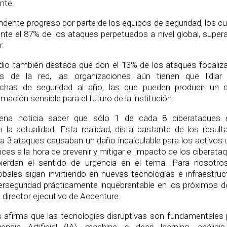
nte.
ndente progreso por parte de los equipos de seguridad, los c
nte el 87% de los ataques perpetuados a nivel global, super
r.
udio también destaca que con el 13% de los ataques focaliz
s de la red, las organizaciones aún tienen que lidiar
chas de seguridad al año, las que pueden producir un 
rmación sensible para el futuro de la institución.
uena noticia saber que sólo 1 de cada 8 ciberataques 
la actualidad. Esta realidad, dista bastante de los result
 3 ataques causaban un daño incalculable para los activos d
ces a la hora de prevenir y mitigar el impacto de los ciberata
erdan el sentido de urgencia en el tema. Para nosotro
bales sigan invirtiendo en nuevas tecnologías e infraestruct
iberseguridad prácticamente inquebrantable en los próximos d
director ejecutivo de Accenture.
 afirma que las tecnologías disruptivas son fundamentales 