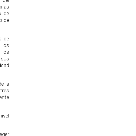
 del
arias
o de
o de
s de
 los
 los
rsus
idad
de la
tres
ente
ivel
teger