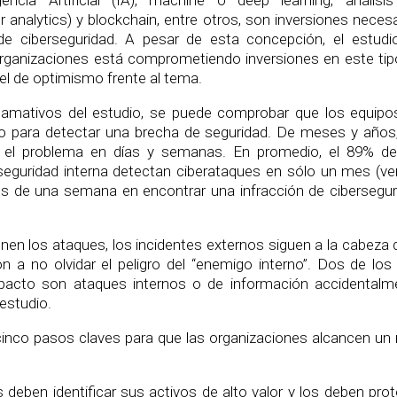
encia Artificial (IA), machine o deep learning, análisis
 analytics) y blockchain, entre otros, son inversiones neces
e ciberseguridad. A pesar de esta concepción, el estudi
organizaciones está comprometiendo inversiones en este tip
vel de optimismo frente al tema.
llamativos del estudio, se puede comprobar que los equipo
o para detectar una brecha de seguridad. De meses y años,
zar el problema en días y semanas. En promedio, el 89% de
eguridad interna detectan ciberataques en sólo un mes (ve
 de una semana en encontrar una infracción de cibersegur
nen los ataques, los incidentes externos siguen a la cabeza 
n a no olvidar el peligro del “enemigo interno”. Dos de los 
pacto son ataques internos o de información accidentalm
 estudio.
inco pasos claves para que las organizaciones alcancen un n
 deben identificar sus activos de alto valor y los deben pro