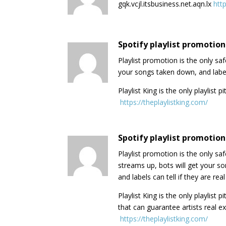
gqk.vcjl.itsbusiness.net.aqn.lx
htt
Spotify playlist promotion
Playlist promotion is the only sa
your songs taken down, and labels 
Playlist King is the only playlist 
​
https://theplaylistking.com/
Spotify playlist promotion
Playlist promotion is the only sa
streams up, bots will get your s
and labels can tell if they are real 
Playlist King is the only playlist p
that can guarantee artists real 
​
https://theplaylistking.com/