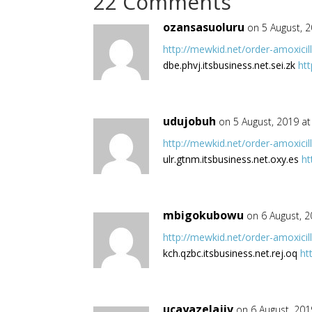
22 Comments
ozansasuoluru
on 5 August, 
http://mewkid.net/order-amoxicill
dbe.phvj.itsbusiness.net.sei.zk
htt
udujobuh
on 5 August, 2019 a
http://mewkid.net/order-amoxicill
ulr.gtnm.itsbusiness.net.oxy.es
ht
mbigokubowu
on 6 August, 
http://mewkid.net/order-amoxicill
kch.qzbc.itsbusiness.net.rej.oq
ht
ucayazelajiv
on 6 August, 201