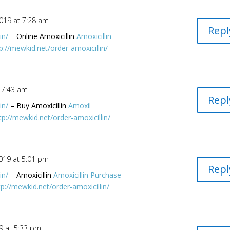
2019 at 7:28 am
Repl
in/
– Online Amoxicillin
Amoxicillin
p://mewkid.net/order-amoxicillin/
t 7:43 am
Repl
in/
– Buy Amoxicillin
Amoxil
tp://mewkid.net/order-amoxicillin/
2019 at 5:01 pm
Repl
in/
– Amoxicillin
Amoxicillin Purchase
tp://mewkid.net/order-amoxicillin/
9 at 5:33 pm