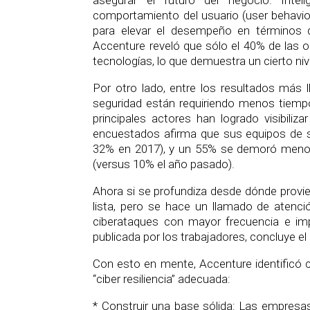
asegurar el futuro del negocio. Intelig
comportamiento del usuario (user behavior
para elevar el desempeño en términos d
Accenture reveló que sólo el 40% de las 
tecnologías, lo que demuestra un cierto ni
Por otro lado, entre los resultados más 
seguridad están requiriendo menos tiemp
principales actores han logrado visibili
encuestados afirma que sus equipos de s
32% en 2017), y un 55% se demoró menos
(versus 10% el año pasado).
Ahora si se profundiza desde dónde provie
lista, pero se hace un llamado de atenció
ciberataques con mayor frecuencia e im
publicada por los trabajadores, concluye el
Con esto en mente, Accenture identificó c
“ciber resiliencia” adecuada:
* Construir una base sólida: Las empresas