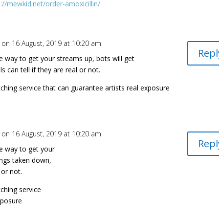
p://mewkid.net/order-amoxicillin/
on 16 August, 2019 at 10:20 am
Repl
fe way to get your streams up, bots will get
can tell if they are real or not.​
pitching service that can guarantee artists real exposure
on 16 August, 2019 at 10:20 am
Repl
fe way to get your
ongs taken down,
or not.​
itching service
exposure