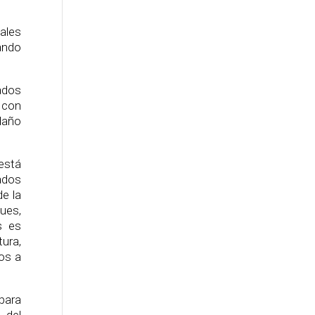
uales
ando
ados
 con
daño
está
ados
e la
ques,
s es
ura,
os a
para